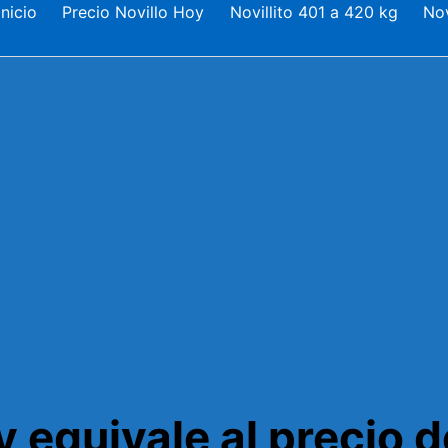
nicio
Precio Novillo Hoy
Novillito 401 a 420 kg
Nov
 equivale al precio d