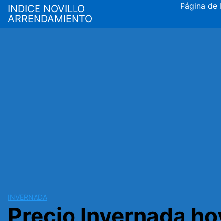
Saltar
Página de I
INDICE NOVILLO
al
ARRENDAMIENTO
contenido
INVERNADA
Precio Invernada hoy