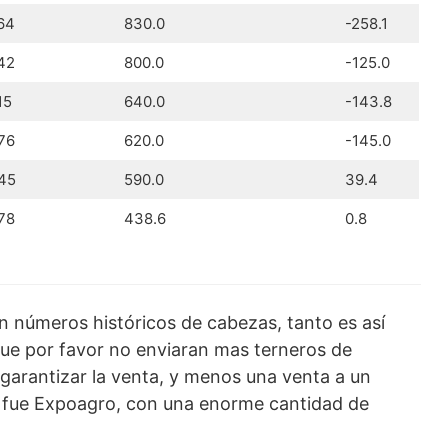
64
830.0
-258.1
42
800.0
-125.0
15
640.0
-143.8
76
620.0
-145.0
45
590.0
39.4
78
438.6
0.8
n números históricos de cabezas, tanto es así
que por favor no enviaran mas terneros de
garantizar la venta, y menos una venta a un
 fue Expoagro, con una enorme cantidad de