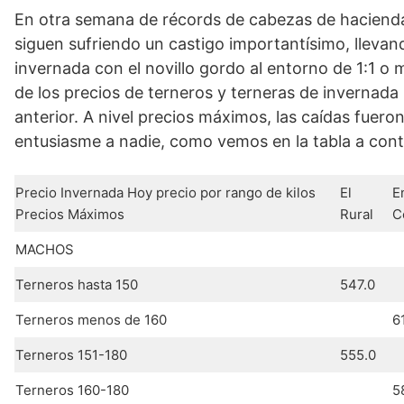
En otra semana de récords de cabezas de hacienda
siguen sufriendo un castigo importantísimo, llevand
invernada con el novillo gordo al entorno de 1:1 o 
de los precios de terneros y terneras de invernad
anterior. A nivel precios máximos, las caídas fuer
entusiasme a nadie, como vemos en la tabla a cont
Precio Invernada Hoy precio por rango de kilos
El
E
Precios Máximos
Rural
C
MACHOS
Terneros hasta 150
547.0
Terneros menos de 160
6
Terneros 151-180
555.0
Terneros 160-180
5