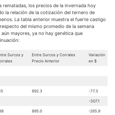
 rematadas, los precios de la invernada hoy
o la relación de la cotización del ternero de
menos. La tabla anterior muestra el fuerte castigo
a respecto del mismo promedio de la semana
on aún mayores, ya no hay genética que
inuación:
ntre Surcos y
Entre Surcos y Corrales
Variación
orrales
Precio Anterior
en $
15
692.3
-77.3
-307.1
88
895.0
-265.9