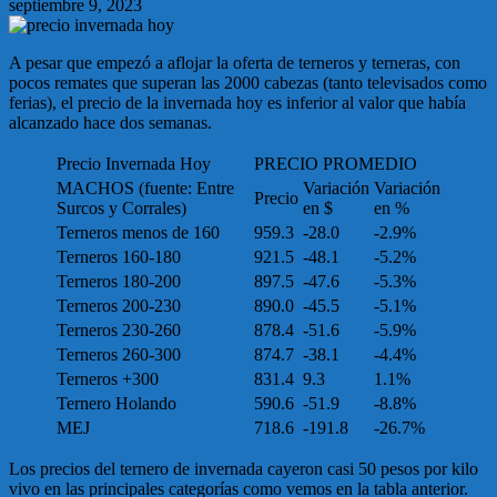
septiembre 9, 2023
A pesar que empezó a aflojar la oferta de terneros y terneras, con
pocos remates que superan las 2000 cabezas (tanto televisados como
ferias), el precio de la invernada hoy es inferior al valor que había
alcanzado hace dos semanas.
Precio Invernada Hoy
PRECIO PROMEDIO
MACHOS (fuente: Entre
Variación
Variación
Precio
Surcos y Corrales)
en $
en %
Terneros menos de 160
959.3
-28.0
-2.9%
Terneros 160-180
921.5
-48.1
-5.2%
Terneros 180-200
897.5
-47.6
-5.3%
Terneros 200-230
890.0
-45.5
-5.1%
Terneros 230-260
878.4
-51.6
-5.9%
Terneros 260-300
874.7
-38.1
-4.4%
Terneros +300
831.4
9.3
1.1%
Ternero Holando
590.6
-51.9
-8.8%
MEJ
718.6
-191.8
-26.7%
Los precios del ternero de invernada cayeron casi 50 pesos por kilo
vivo en las principales categorías como vemos en la tabla anterior.