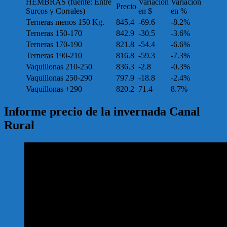
HEMBRAS (fuente: Entre
Variación
Variación
Precio
Surcos y Corrales)
en $
en %
Terneras menos 150 Kg.
845.4
-69.6
-8.2%
Terneras 150-170
842.9
-30.5
-3.6%
Terneras 170-190
821.8
-54.4
-6.6%
Terneras 190-210
816.8
-59.3
-7.3%
Vaquillonas 210-250
836.3
-2.8
-0.3%
Vaquillonas 250-290
797.9
-18.8
-2.4%
Vaquillonas +290
820.2
71.4
8.7%
Informe precio de la invernada Canal
Rural