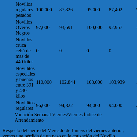
Novillos
regulares
100,000
87,826
95,000
87,402
pesados
Novillos
Overos
97,000
93,691
100,000
92,957
Negros
Novillos
cruza
cebú de
0
0
0
0
mas de
440 kilos
Novillitos
especiales
y buenos
110,000
102,844
108,000
103,939
entre 391
y 430
kilos
Novillitos
96,000
94,822
94,000
94,000
regulares
Variación Semanal Viernes/Viernes Índice de
Arrendamiento
Respecto del cierre del Mercado de Liniers del viernes anterior,
vemos una pérdida de un peso en la cotización del Novillo