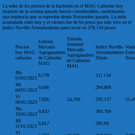
La suba de los precios de la hacienda en el MAG Cañuelas hoy
respecto de la semana pasada fueron considerables, confirmando
una tendencia que se esperaba desde Noviembre pasado. La suba
acumulada entre hoy y el viernes fue de 64 pesos por kilo vivo en el
Indice Novillo Arrendamiento para cerrar en 378.134 pesos:
Entrada
Entrada
Semanal
Precios
Mercado
Indice Novillo
Vari
Mercado
hoy MAG
Agroganadero
Arrendamiento
Entr
Agroganadero
cañuelas
de Cañuelas
Diario
Sema
de Cañuelas
MAG
MAG
Ma
6,578
311.134
03/01/2023
Mi
9,946
294.809
04/01/2023
Vi
7,826
24,350
295.157
51.
06/01/2023
Ma
9,832
305.769
10/01/2023
Mi
9,817
295.09
11/01/2023
Vi