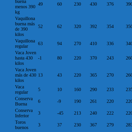
buena
49
60
230
430
376
39
menos 390
kg
Vaquillona
buena más
52
62
320
392
354
35
de 390
kilos
Vaquillona
63
94
270
410
336
34
regular
Vaca Joven
hasta 430
-1
80
220
370
243
26
kilos
Vaca Joven
más de 430
13
43
220
365
270
26
kilos
Vaca
5
10
160
290
233
23
regular
Conserva
6
-9
190
261
220
22
Buena
Conserva
3
-45
213
240
222
22
Inferior
Toros
3
37
230
367
279
28
buenos