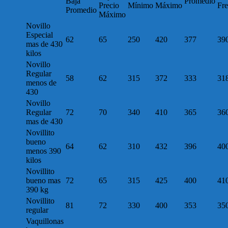
Baja
Promedio
Precio
Mínimo
Máximo
Fre
Promedio
Máximo
Novillo
Especial
62
65
250
420
377
39
mas de 430
kilos
Novillo
Regular
58
62
315
372
333
31
menos de
430
Novillo
Regular
72
70
340
410
365
36
mas de 430
Novillito
bueno
64
62
310
432
396
40
menos 390
kilos
Novillito
bueno mas
72
65
315
425
400
41
390 kg
Novillito
81
72
330
400
353
35
regular
Vaquillonas