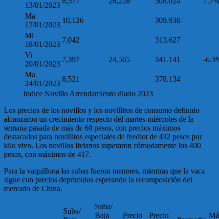
6,577
26,226
308.024
7.7
13/01/2023
Ma
10,126
309.936
17/01/2023
Mi
7,042
313.627
18/01/2023
Vi
7,397
24,565
341.141
-6.3
20/01/2023
Ma
8,521
378.134
24/01/2023
Indice Novillo Arrendamiento diario 2023
Los precios de los novillos y los novillitos de consumo definido
alcanzaron un crecimiento respecto del martes-miércoles de la
semana pasada de más de 60 pesos, con precios máximos
destacados para novillitos especiales de feedlot de 432 pesos por
kilo vivo. Los novillos livianos superaron cómodamente los 400
pesos, con máximos de 417.
Para la vaquillona las subas fueron menores, mientras que la vaca
sigue con precios deprimidos esperando la recomposición del
mercado de China.
Suba/
Suba/
Baja
Precio
Precio
Má