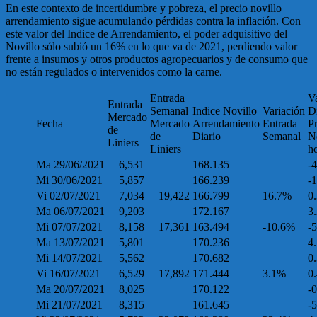
En este contexto de incertidumbre y pobreza, el precio novillo
arrendamiento sigue acumulando pérdidas contra la inflación. Con
este valor del Indice de Arrendamiento, el poder adquisitivo del
Novillo sólo subió un 16% en lo que va de 2021, perdiendo valor
frente a insumos y otros productos agropecuarios y de consumo que
no están regulados o intervenidos como la carne.
Entrada
V
Entrada
Semanal
Indice Novillo
Variación
Di
Mercado
Fecha
Mercado
Arrendamiento
Entrada
P
de
de
Diario
Semanal
N
Liniers
Liniers
h
Ma 29/06/2021
6,531
168.135
-
Mi 30/06/2021
5,857
166.239
-
Vi 02/07/2021
7,034
19,422
166.799
16.7%
0
Ma 06/07/2021
9,203
172.167
3
Mi 07/07/2021
8,158
17,361
163.494
-10.6%
-
Ma 13/07/2021
5,801
170.236
4
Mi 14/07/2021
5,562
170.682
0
Vi 16/07/2021
6,529
17,892
171.444
3.1%
0
Ma 20/07/2021
8,025
170.122
-
Mi 21/07/2021
8,315
161.645
-