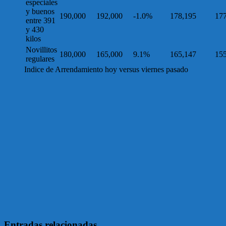
especiales
y buenos
190,000
192,000
-1.0%
178,195
17
entre 391
y 430
kilos
Novillitos
180,000
165,000
9.1%
165,147
15
regulares
Indice de Arrendamiento hoy versus viernes pasado
Entradas relacionadas