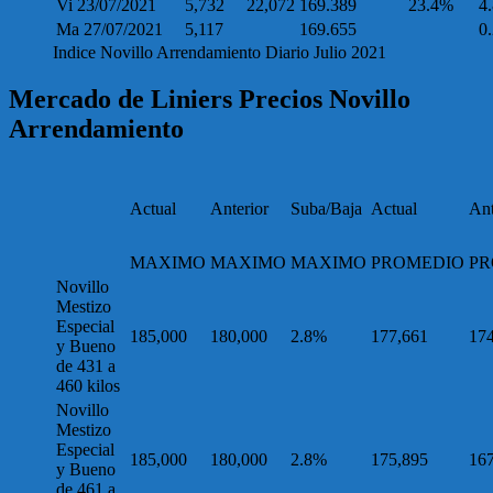
Vi 23/07/2021
5,732
22,072
169.389
23.4%
4
Ma 27/07/2021
5,117
169.655
0
Indice Novillo Arrendamiento Diario Julio 2021
Mercado de Liniers Precios Novillo
Arrendamiento
Actual
Anterior
Suba/Baja
Actual
Ant
MAXIMO
MAXIMO
MAXIMO
PROMEDIO
PR
Novillo
Mestizo
Especial
185,000
180,000
2.8%
177,661
17
y Bueno
de 431 a
460 kilos
Novillo
Mestizo
Especial
185,000
180,000
2.8%
175,895
16
y Bueno
de 461 a