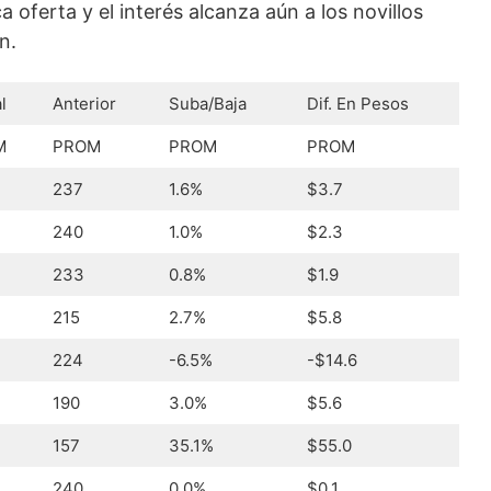
oferta y el interés alcanza aún a los novillos
n.
l
Anterior
Suba/Baja
Dif. En Pesos
M
PROM
PROM
PROM
237
1.6%
$3.7
240
1.0%
$2.3
233
0.8%
$1.9
215
2.7%
$5.8
224
-6.5%
-$14.6
190
3.0%
$5.6
157
35.1%
$55.0
240
0.0%
$0.1