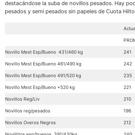
destacándose la suba de novillos pesados. Hay poca 
pesados y semi pesados sin papeles de Cuota Hilto
Actua
PRO
Novillo Mest Esp/Bueno 431/460 kg
241
Novillo Mest Esp/Bueno 461/490 kg
242
Novillo Mest Esp/Bueno 491/520 kg
235
Novillo Mest Esp/Bueno +520 kg
221
Novillos Reg/Liv
210
Novillos reg/pesados
196
Novillos Overos Negros
212
Novillitos esp/buenos 391/430kg
240