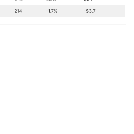
214
-1.7%
-$3.7