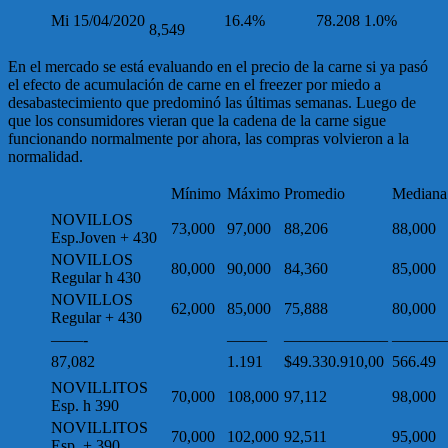
Mi 15/04/2020
16.4%
78.208
1.0%
8,549
En el mercado se está evaluando en el precio de la carne si ya pasó
el efecto de acumulación de carne en el freezer por miedo a
desabastecimiento que predominó las últimas semanas. Luego de
que los consumidores vieran que la cadena de la carne sigue
funcionando normalmente por ahora, las compras volvieron a la
normalidad.
Mínimo
Máximo
Promedio
Mediana
NOVILLOS
73,000
97,000
88,206
88,000
Esp.Joven + 430
NOVILLOS
80,000
90,000
84,360
85,000
Regular h 430
NOVILLOS
62,000
85,000
75,888
80,000
Regular + 430
——-
——–
——————–
————
87,082
1.191
$49.330.910,00
566.49
NOVILLITOS
70,000
108,000
97,112
98,000
Esp. h 390
NOVILLITOS
70,000
102,000
92,511
95,000
Esp. + 390