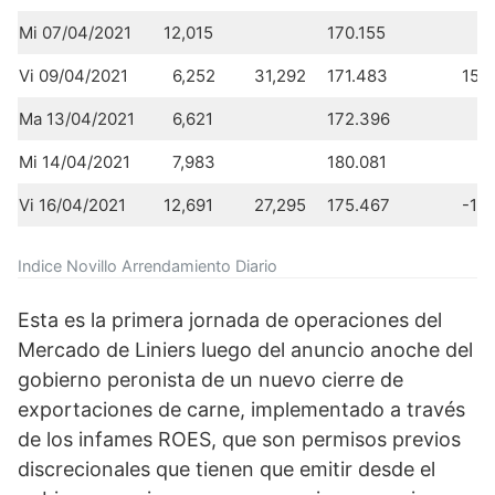
Mi 07/04/2021
12,015
170.155
Vi 09/04/2021
6,252
31,292
171.483
159
Ma 13/04/2021
6,621
172.396
Mi 14/04/2021
7,983
180.081
Vi 16/04/2021
12,691
27,295
175.467
-12
Indice Novillo Arrendamiento Diario
Esta es la primera jornada de operaciones del
Mercado de Liniers luego del anuncio anoche del
gobierno peronista de un nuevo cierre de
exportaciones de carne, implementado a través
de los infames ROES, que son permisos previos
discrecionales que tienen que emitir desde el