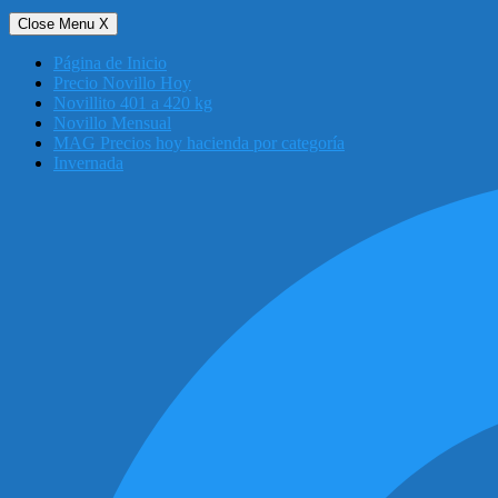
Close Menu
X
Página de Inicio
Precio Novillo Hoy
Novillito 401 a 420 kg
Novillo Mensual
MAG Precios hoy hacienda por categoría
Invernada