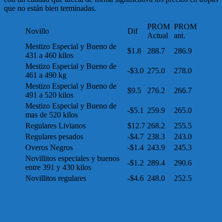
que no están bien terminadas.
PROM
PROM
Novillo
Dif
Actual
ant.
Mestizo Especial y Bueno de
$1.8
288.7
286.9
431 a 460 kilos
Mestizo Especial y Bueno de
-$3.0
275.0
278.0
461 a 490 kg
Mestizo Especial y Bueno de
$9.5
276.2
266.7
491 a 520 kilos
Mestizo Especial y Bueno de
-$5.1
259.9
265.0
mas de 520 kilos
Regulares Livianos
$12.7
268.2
255.5
Regulares pesados
-$4.7
238.3
243.0
Overos Negros
-$1.4
243.9
245.3
Novillitos especiales y buenos
-$1.2
289.4
290.6
entre 391 y 430 kilos
Novillitos regulares
-$4.6
248.0
252.5