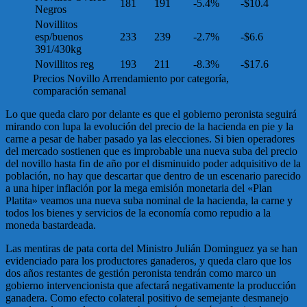
181
191
-5.4%
-$10.4
Negros
Novillitos
esp/buenos
233
239
-2.7%
-$6.6
391/430kg
Novillitos reg
193
211
-8.3%
-$17.6
Precios Novillo Arrendamiento por categoría,
comparación semanal
Lo que queda claro por delante es que el gobierno peronista seguirá
mirando con lupa la evolución del precio de la hacienda en pie y la
carne a pesar de haber pasado ya las elecciones. Si bien operadores
del mercado sostienen que es improbable una nueva suba del precio
del novillo hasta fin de año por el disminuido poder adquisitivo de la
población, no hay que descartar que dentro de un escenario parecido
a una hiper inflación por la mega emisión monetaria del «Plan
Platita» veamos una nueva suba nominal de la hacienda, la carne y
todos los bienes y servicios de la economía como repudio a la
moneda bastardeada.
Las mentiras de pata corta del Ministro Julián Dominguez ya se han
evidenciado para los productores ganaderos, y queda claro que los
dos años restantes de gestión peronista tendrán como marco un
gobierno intervencionista que afectará negativamente la producción
ganadera. Como efecto colateral positivo de semejante desmanejo