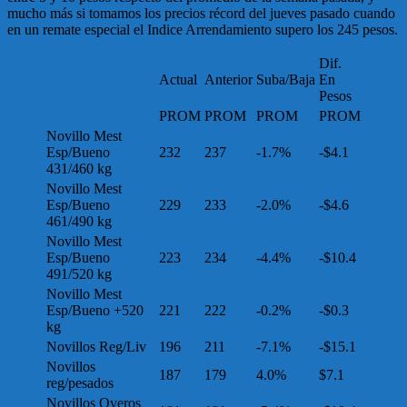
mucho más si tomamos los precios récord del jueves pasado cuando
en un remate especial el Indice Arrendamiento supero los 245 pesos.
Dif.
Actual
Anterior
Suba/Baja
En
Pesos
PROM
PROM
PROM
PROM
Novillo Mest
Esp/Bueno
232
237
-1.7%
-$4.1
431/460 kg
Novillo Mest
Esp/Bueno
229
233
-2.0%
-$4.6
461/490 kg
Novillo Mest
Esp/Bueno
223
234
-4.4%
-$10.4
491/520 kg
Novillo Mest
Esp/Bueno +520
221
222
-0.2%
-$0.3
kg
Novillos Reg/Liv
196
211
-7.1%
-$15.1
Novillos
187
179
4.0%
$7.1
reg/pesados
Novillos Overos