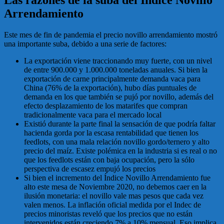
Arrendamiento
Este mes de fin de pandemia el precio novillo arrendamiento mostró
una importante suba, debido a una serie de factores:
La exportación viene traccionando muy fuerte, con un nivel
de entre 900.000 y 1.000.000 toneladas anuales. Si bien la
exportación de carne principalmente demanda vaca para
China (76% de la exportación), hubo días puntuales de
demanda en los que también se pujó por novillo, además del
efecto desplazamiento de los matarifes que compran
tradicionalmente vaca para el mercado local
Existió durante la parte final la sensación de que podría faltar
hacienda gorda por la escasa rentabilidad que tienen los
feedlots, con una mala relación novillo gordo/ternero y alto
precio del maíz. Existe polémica en la industria si es real o no
que los feedlots están con baja ocupación, pero la sólo
perspectiva de escasez empujó los precios
Si bien el incremento del Índice Novillo Arrendamiento fue
alto este mesa de Noviembre 2020, no debemos caer en la
ilusión monetaria: el novillo vale mas pesos que cada vez
valen menos. La inflación oficial medida por el Indec de
precios minoristas reveló que los precios que no están
intervenidos están creciendo 7% a 10% mensual. Eso implica