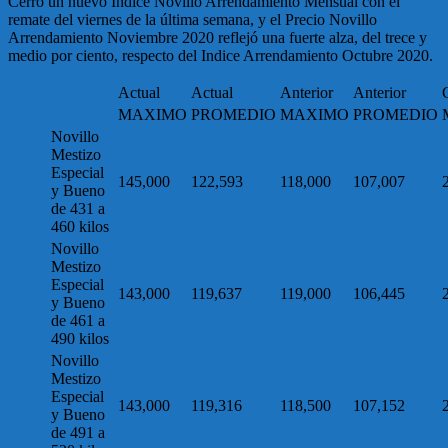
Cerró un nuevo Indice Novillo Arrendamiento Mensual con el
remate del viernes de la última semana, y el Precio Novillo
Arrendamiento Noviembre 2020 reflejó una fuerte alza, del trece y
medio por ciento, respecto del Indice Arrendamiento Octubre 2020.
Actual
Actual
Anterior
Anterior
MAXIMO
PROMEDIO
MAXIMO
PROMEDIO
Novillo
Mestizo
Especial
145,000
122,593
118,000
107,007
y Bueno
de 431 a
460 kilos
Novillo
Mestizo
Especial
143,000
119,637
119,000
106,445
y Bueno
de 461 a
490 kilos
Novillo
Mestizo
Especial
143,000
119,316
118,500
107,152
y Bueno
de 491 a